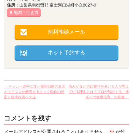
住所
：山梨県南都留郡 富士河口湖町小立8027-9
地図・行き方
無料相談メール
ネット予約する
←
サッカー選手に多い股関節痛の原因
痛みがないのに整体を受ける人が増え
とは？プロが解説するキック動作の秘
ている理由とは？プロが解説する「未
密と根本改善への道
来への健康投資」の真価
→
コメントを残す
メールアドレスが公開されることはありません。
※
が付