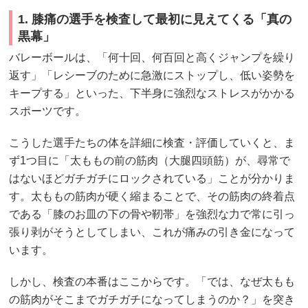
1. 膝痛の選手を検査して最初に見えてくる「真の
黒幕」
バレーボールは、「何十回、何百回と高くジャンプを繰り
返す」「レシーブのために急激にストップし、低い姿勢を
キープする」といった、下半身に強烈なストレスがかかる
スポーツです。
こうした選手たちの体を詳細に検査・評価していくと、ま
ず1つ目に「太ももの前の筋肉（大腿四頭筋）が、尋常で
はないほどガチガチにロックされている」ことが分かりま
す。太ももの筋肉が硬く縮まることで、その筋肉の終着点
である「膝のお皿の下の骨や靭帯」を強烈な力で常に引っ
張り剥がそうとしてしまい、これが痛みの引き金になって
います。
しかし、検査の本番はここからです。「では、なぜ太もも
の筋肉がそこまでガチガチになってしまうのか？」を突き