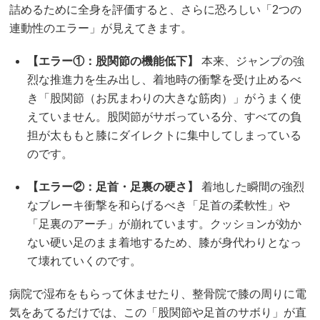
詰めるために全身を評価すると、さらに恐ろしい「2つの
連動性のエラー」が見えてきます。
【エラー①：股関節の機能低下】
本来、ジャンプの強
烈な推進力を生み出し、着地時の衝撃を受け止めるべ
き「股関節（お尻まわりの大きな筋肉）」がうまく使
えていません。股関節がサボっている分、すべての負
担が太ももと膝にダイレクトに集中してしまっている
のです。
【エラー②：足首・足裏の硬さ】
着地した瞬間の強烈
なブレーキ衝撃を和らげるべき「足首の柔軟性」や
「足裏のアーチ」が崩れています。クッションが効か
ない硬い足のまま着地するため、膝が身代わりとなっ
て壊れていくのです。
病院で湿布をもらって休ませたり、整骨院で膝の周りに電
気をあてるだけでは、この「股関節や足首のサボり」が直