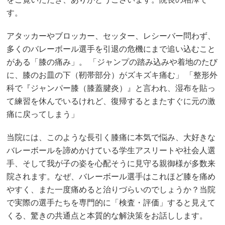
す。
アタッカーやブロッカー、セッター、レシーバー問わず、
多くのバレーボール選手を引退の危機にまで追い込むこと
がある「膝の痛み」。 「ジャンプの踏み込みや着地のたび
に、膝のお皿の下（靭帯部分）がズキズキ痛む」 「整形外
科で『ジャンパー膝（膝蓋腱炎）』と言われ、湿布を貼っ
て練習を休んでいるけれど、復帰するとまたすぐに元の激
痛に戻ってしまう」
当院には、このような長引く膝痛に本気で悩み、大好きな
バレーボールを諦めかけている学生アスリートや社会人選
手、そして我が子の姿を心配そうに見守る親御様が多数来
院されます。なぜ、バレーボール選手はこれほど膝を痛め
やすく、また一度痛めると治りづらいのでしょうか？当院
で実際の選手たちを専門的に「検査・評価」すると見えて
くる、驚きの共通点と本質的な解決策をお話しします。