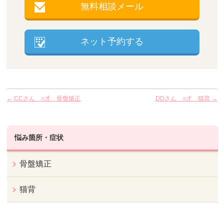
無料相談メール
ネット予約する
←
CCさん ○才 骨盤矯正
DDさん ○才 猫背
→
悩み箇所・症状
骨盤矯正
猫背