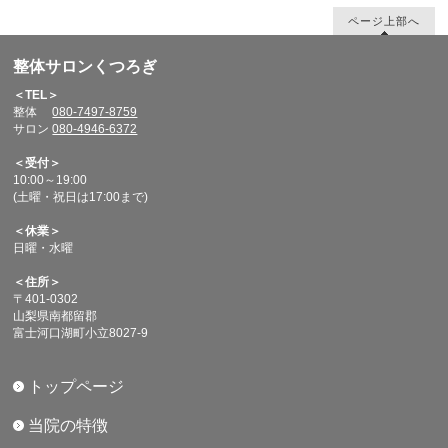
ページ上部へ
整体サロンくつろぎ
＜TEL＞
整体
080-7497-8759
サロン
080-4946-6372
＜受付＞
10:00～19:00
(土曜・祝日は17:00まで)
＜休業＞
日曜・水曜
＜住所＞
〒401-0302
山梨県南都留郡
富士河口湖町小立8027-9
トップページ
当院の特徴